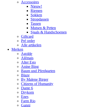
Accessoires
Nieuw!
Riemen
Sokken
Stropdassen
Tassen
Mutsen & Petten
Sjaals & Handschoenen
Giftcard
Pré order
Alle artikelen
Merken
Agolde
Alémais
Alter Ego
Anine Bing
Baum und Pferdgarten
Blaze
By Malene Birger
Citizens of Humanity
Dante 6
Drykorn
Enes
Farm Rio
Ganni