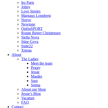
Iro Paris
Johny
Love Stories
Margaux Lonnberg
Neeve
Newtone
OpéraSPORT
Rotate Birger Christensen
Stella Nova
Stine Goya
Suite22
Xirena
About
The Ladies
Meet the team
Peggy
Jessie
Maaike
Sara
Senna
About our Shop
Jessie’s Blog
Vacature
FAQ
Contact