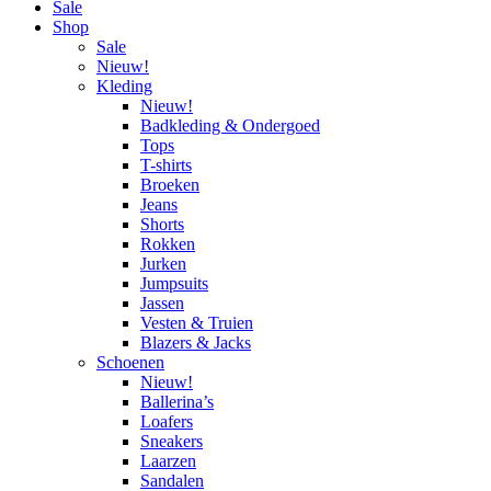
Sale
Shop
Sale
Nieuw!
Kleding
Nieuw!
Badkleding & Ondergoed
Tops
T-shirts
Broeken
Jeans
Shorts
Rokken
Jurken
Jumpsuits
Jassen
Vesten & Truien
Blazers & Jacks
Schoenen
Nieuw!
Ballerina’s
Loafers
Sneakers
Laarzen
Sandalen