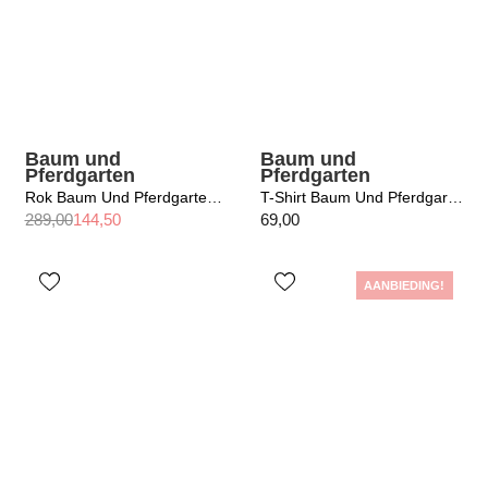
Baum und
Baum und
Pferdgarten
Pferdgarten
Rok Baum Und Pferdgarten / Sabrinna Grey Stripes
T-Shirt Baum Und Pferdgarten / Jiana Micro Chip Grey
289,00
144,50
69,00
AANBIEDING!