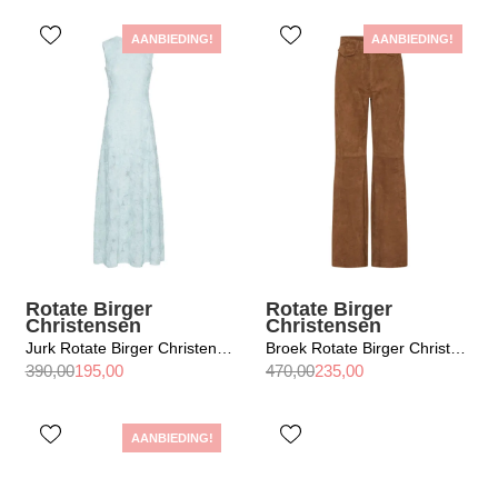
AANBIEDING!
AANBIEDING!
Rotate Birger
Rotate Birger
Christensen
Christensen
Jurk Rotate Birger Christensen / Mesh Maxi Dress Plein Air
Broek Rotate Birger Christensen / Suede Highwaisted Pants Bison
390,00
195,00
470,00
235,00
AANBIEDING!