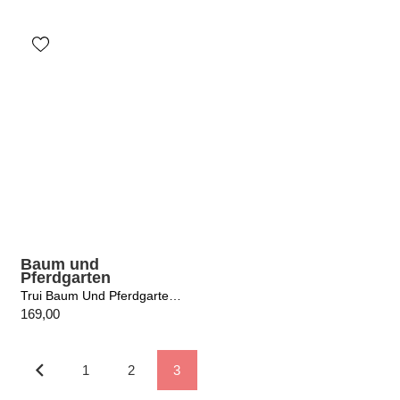
Baum und
Pferdgarten
Trui Baum Und Pferdgarten / Julle Port Royale
169,00
1
2
3