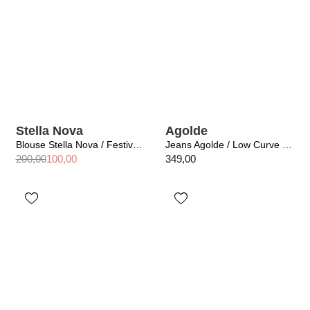
Stella Nova
Agolde
Blouse Stella Nova / Festive Blouse With Bow White
Jeans Agolde / Low Curve Jean Crop In Aura
200,00
100,00
349,00