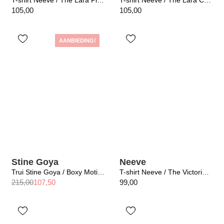
T-shirt Neeve / The Lara Pitch Black
T-shirt Neeve / The Lara Crispy White
105,00
105,00
AANBIEDING!
Stine Goya
Neeve
Trui Stine Goya / Boxy Motif Sweater Equestrian Stripes
T-shirt Neeve / The Victoria Crispy White
215,00
107,50
99,00