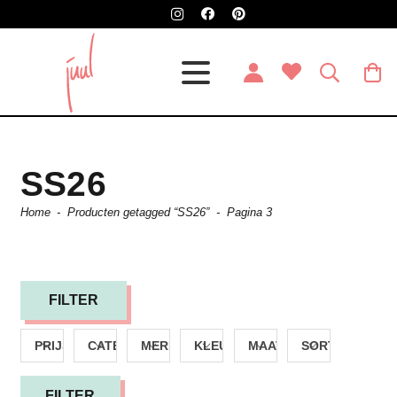
SS26
Home
-
Producten getagged “SS26”
-
Pagina 3
FILTER
PRIJS
CATEGORIE
MERK
KLEUR
MAAT
SORTEREN
FILTER