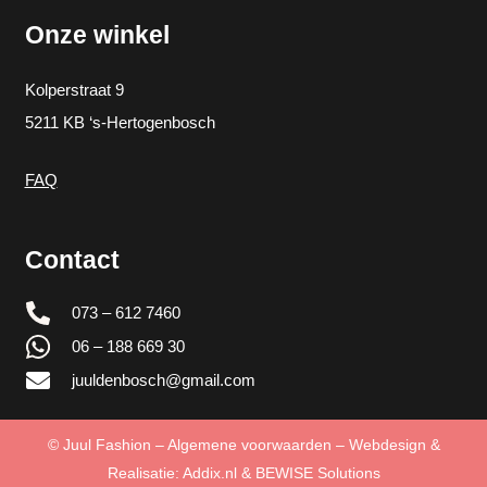
Onze winkel
Kolperstraat 9
5211 KB ‘s-Hertogenbosch
FAQ
Contact
073 – 612 7460
06 – 188 669 30
juuldenbosch@gmail.com
©
Juul Fashion
–
Algemene voorwaarden
– Webdesign &
Realisatie:
Addix.nl
&
BEWISE Solutions