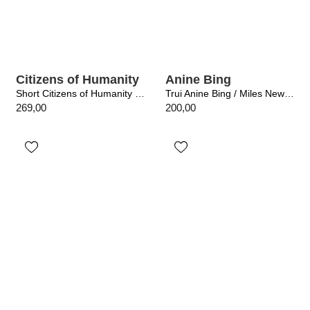
Citizens of Humanity
Anine Bing
Short Citizens of Humanity / Court Denim Short Cupid
Trui Anine Bing / Miles New Classic Washed Black
269,00
200,00