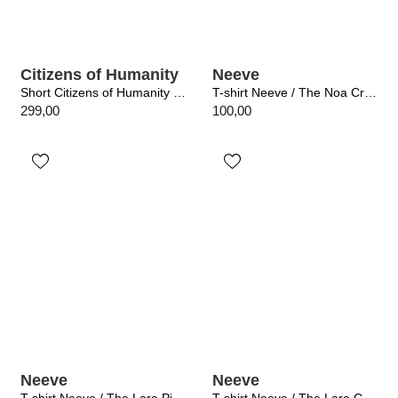
Citizens of Humanity
Neeve
Short Citizens of Humanity / Brynn Drawstring Short Ritual
T-shirt Neeve / The Noa Crispy White
299,00
100,00
Neeve
Neeve