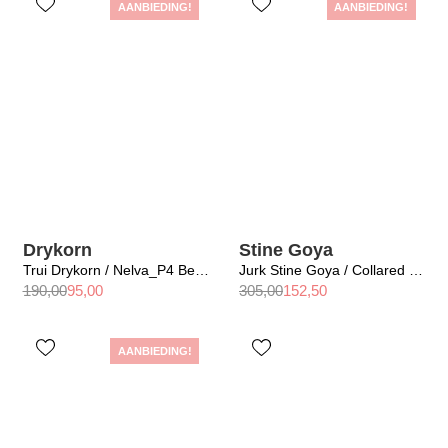
AANBIEDING!
AANBIEDING!
Drykorn
Stine Goya
Trui Drykorn / Nelva_P4 Beige 1903
Jurk Stine Goya / Collared Coat Mini Dress Denim Blue
190,00
95,00
305,00
152,50
AANBIEDING!