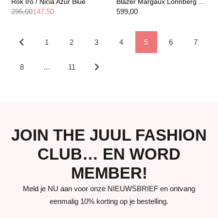
Rok Iro / Nicia Azur Blue
Blazer Margaux Lonnberg / Chase Grey
295,00
147,50
599,00
1
2
3
4
5
6
7
8
…
11
JOIN THE JUUL FASHION
CLUB… EN WORD
MEMBER!
Meld je NU aan voor onze NIEUWSBRIEF en ontvang
eenmalig 10% korting op je bestelling.