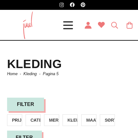
KLEDING
Home
-
Kleding
-
Pagina 5
FILTER
PRIJS
CATEGORIE
MERK
KLEUR
MAAT
SORTEREN
FILTER