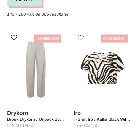
145 - 180 van de 385 resultaten.
AANBIEDING!
AANBIEDING!
Drykorn
Iro
Broek Drykorn / Unpack 2512
T-Shirt Iro / Kallia Black Wild Print
219,00
109,50
175,00
87,50