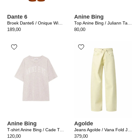
Dante 6
Anine Bing
Broek Dante6 / Onique Wide Leg Satin Sunset Orange
Top Anine Bing / Juliann Tank Black Stripe
189,00
80,00
Anine Bing
Agolde
T-shirt Anine Bing / Cade Tee Washed White Leopard
Jeans Agolde / Vana Fold Jean In Lemon Zest
120,00
379,00