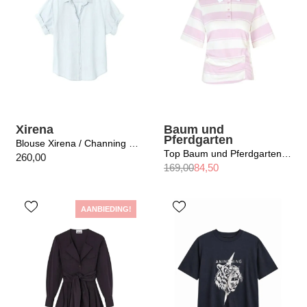
Xirena
Baum und
Pferdgarten
Blouse Xirena / Channing Shirt Air Blue
Top Baum und Pferdgarten / Judite pink
260,00
169,00
84,50
AANBIEDING!