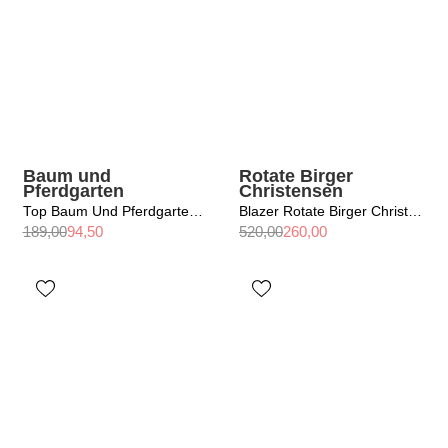
Baum und
Rotate Birger
Pferdgarten
Christensen
Top Baum Und Pferdgarten / Jeanne Lilac Polo Stripes
Blazer Rotate Birger Christensen / Linen Suiting Blazer Pumice Stone
189,00
94,50
520,00
260,00