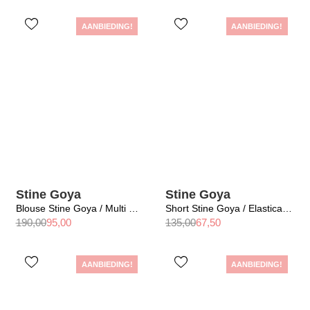
AANBIEDING!
AANBIEDING!
Stine Goya
Stine Goya
Blouse Stine Goya / Multi Ruffle Raglan Top Hearts
Short Stine Goya / Elasticated Short Teapot Blue
190,00
95,00
135,00
67,50
AANBIEDING!
AANBIEDING!