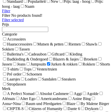
Standaard
Populariteit
New
Prijs: laag - hoog
Prijs:
hoog - laag
Naam
Filter
Filter
No products found!
Filter selected
Prijs
Categorie
Accessoires
Haaraccessoires
Mutsen & petten
Riemen
Shawls
Sokken
Tassen
Ballerina's
Cadeaubon
Giftcard
Kleding
Badkleding & Ondergoed
Blazers & Jasjes
Broeken
Jassen
Jeans
Jumpsuits
Jurken & rokken
Rokken
Shorts
T-shirts
Tops
Vesten/truien
Pré order
Schoenen
Laarsjes
Loafers
Sandalen
Sneakers
Stropdassen
Merk
A Perfect Nomad
Absolut Cashmere
Aggi
Agolde
Alémais
Alter Ego
Americandreams
Anine Bing
Anna+Nina
Baum und Pferdgarten
Blaze
By Malene Birger
CHPTR-S
Citizens of Humanity
Dante 6
Drykorn