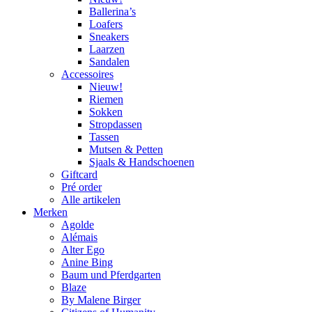
Ballerina’s
Loafers
Sneakers
Laarzen
Sandalen
Accessoires
Nieuw!
Riemen
Sokken
Stropdassen
Tassen
Mutsen & Petten
Sjaals & Handschoenen
Giftcard
Pré order
Alle artikelen
Merken
Agolde
Alémais
Alter Ego
Anine Bing
Baum und Pferdgarten
Blaze
By Malene Birger