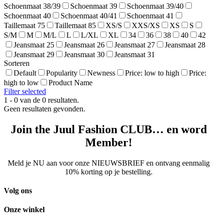
Schoenmaat 38/39
Schoenmaat 39
Schoenmaat 39/40
Schoenmaat 40
Schoenmaat 40/41
Schoenmaat 41
Taillemaat 75
Taillemaat 85
XS/S
XXS/XS
XS
S
S/M
M
M/L
L
L/XL
XL
34
36
38
40
42
Jeansmaat 25
Jeansmaat 26
Jeansmaat 27
Jeansmaat 28
Jeansmaat 29
Jeansmaat 30
Jeansmaat 31
Sorteren
Default
Popularity
Newness
Price: low to high
Price:
high to low
Product Name
Filter selected
1 - 0 van de 0 resultaten.
Geen resultaten gevonden.
Join the Juul Fashion CLUB… en word
Member!
Meld je NU aan voor onze NIEUWSBRIEF en ontvang eenmalig
10% korting op je bestelling.
Volg ons
Onze winkel