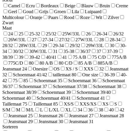
Camel
Ecru
Bordeaux
Beige
Blauw
Bruin
Creme
Geel
Goud
Grijs
Groen
Lila
Luipaard
Multicolour
Oranje
Paars
Rood
Roze
Wit
Zilver
Zwart
Maat
24
25
25-32
25/32
25W/33L
26
26-34
26/32
26W/33L
27
27-34
27/32
27W/33L
28
28-34
28/32
28W/33L
29
29-34
29/32
29W/33L
30
30-
34
30/32
30W/33L
31
35-38
36/37
37
37-39
38/39
39
39-42
40/41
41
75 A/B
75 C/D
775A/B
775C/D
80
80 A/B
80 C/D
85 A/B
885A/B
Jeansmaat 24
Onesize
OS
XS / S
XXS
32
Jeansmaat
32
Schoenmaat 41/42
taillemaat 80
One size
36-39
40-
42
75
85
Schoenmaat 35
Schoenmaat 36
Schoenmaat
36/37
Schoenmaat 37
Schoenmaat 37/38
Schoenmaat 38
Schoenmaat 38/39
Schoenmaat 39
Schoenmaat 39/40
Schoenmaat 40
Schoenmaat 40/41
Schoenmaat 41
Taillemaat 75
Taillemaat 85
XS/S
XXS/XS
XS
S
S/M
M
M/L
L
L/XL
XL
34
36
38
40
42
Jeansmaat 25
Jeansmaat 26
Jeansmaat 27
Jeansmaat 28
Jeansmaat 29
Jeansmaat 30
Jeansmaat 31
Sorteren