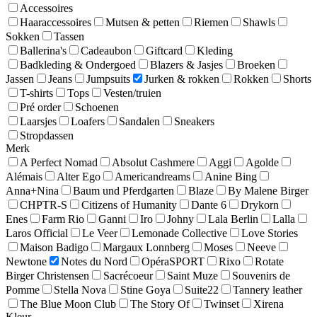
Accessoires
Haaraccessoires
Mutsen & petten
Riemen
Shawls
Sokken
Tassen
Ballerina's
Cadeaubon
Giftcard
Kleding
Badkleding & Ondergoed
Blazers & Jasjes
Broeken
Jassen
Jeans
Jumpsuits
Jurken & rokken
Rokken
Shorts
T-shirts
Tops
Vesten/truien
Pré order
Schoenen
Laarsjes
Loafers
Sandalen
Sneakers
Stropdassen
Merk
A Perfect Nomad
Absolut Cashmere
Aggi
Agolde
Alémais
Alter Ego
Americandreams
Anine Bing
Anna+Nina
Baum und Pferdgarten
Blaze
By Malene Birger
CHPTR-S
Citizens of Humanity
Dante 6
Drykorn
Enes
Farm Rio
Ganni
Iro
Johny
Lala Berlin
Lalla
Laros Official
Le Veer
Lemonade Collective
Love Stories
Maison Badigo
Margaux Lonnberg
Moses
Neeve
Newtone
Notes du Nord
OpéraSPORT
Rixo
Rotate
Birger Christensen
Sacrécoeur
Saint Muze
Souvenirs de
Pomme
Stella Nova
Stine Goya
Suite22
Tannery leather
The Blue Moon Club
The Story Of
Twinset
Xirena
Kleur