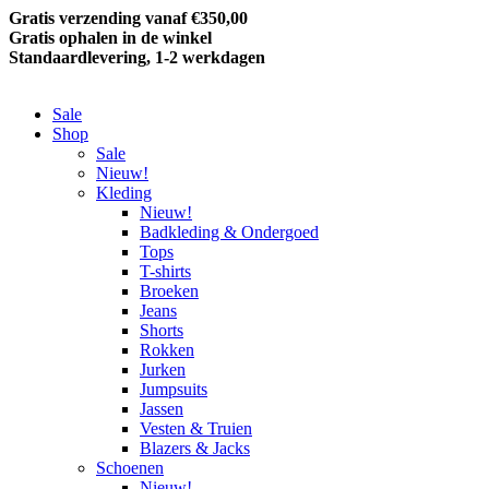
Gratis verzending vanaf €350,00
Gratis ophalen in de winkel
Standaardlevering, 1-2 werkdagen
Sale
Shop
Sale
Nieuw!
Kleding
Nieuw!
Badkleding & Ondergoed
Tops
T-shirts
Broeken
Jeans
Shorts
Rokken
Jurken
Jumpsuits
Jassen
Vesten & Truien
Blazers & Jacks
Schoenen
Nieuw!