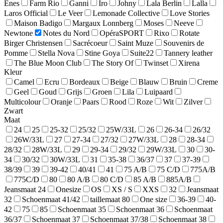
Enes
Farm Rio
Ganni
Iro
Johny
Lala Berlin
Lalla
Laros Official
Le Veer
Lemonade Collective
Love Stories
Maison Badigo
Margaux Lonnberg
Moses
Neeve
Newtone
Notes du Nord
OpéraSPORT
Rixo
Rotate
Birger Christensen
Sacrécoeur
Saint Muze
Souvenirs de
Pomme
Stella Nova
Stine Goya
Suite22
Tannery leather
The Blue Moon Club
The Story Of
Twinset
Xirena
Kleur
Camel
Ecru
Bordeaux
Beige
Blauw
Bruin
Creme
Geel
Goud
Grijs
Groen
Lila
Luipaard
Multicolour
Oranje
Paars
Rood
Roze
Wit
Zilver
Zwart
Maat
24
25
25-32
25/32
25W/33L
26
26-34
26/32
26W/33L
27
27-34
27/32
27W/33L
28
28-34
28/32
28W/33L
29
29-34
29/32
29W/33L
30
30-
34
30/32
30W/33L
31
35-38
36/37
37
37-39
38/39
39
39-42
40/41
41
75 A/B
75 C/D
775A/B
775C/D
80
80 A/B
80 C/D
85 A/B
885A/B
Jeansmaat 24
Onesize
OS
XS / S
XXS
32
Jeansmaat
32
Schoenmaat 41/42
taillemaat 80
One size
36-39
40-
42
75
85
Schoenmaat 35
Schoenmaat 36
Schoenmaat
36/37
Schoenmaat 37
Schoenmaat 37/38
Schoenmaat 38