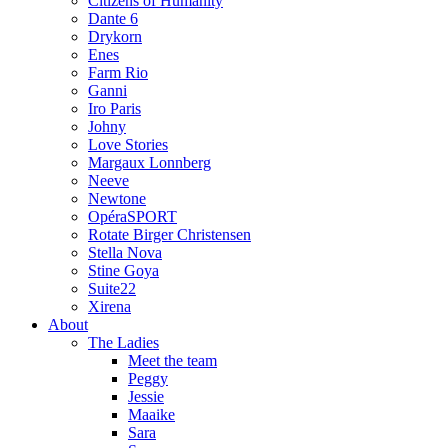
Citizens of Humanity
Dante 6
Drykorn
Enes
Farm Rio
Ganni
Iro Paris
Johny
Love Stories
Margaux Lonnberg
Neeve
Newtone
OpéraSPORT
Rotate Birger Christensen
Stella Nova
Stine Goya
Suite22
Xirena
About
The Ladies
Meet the team
Peggy
Jessie
Maaike
Sara