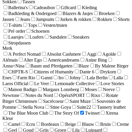
Sokken
Tassen
Ballerina's
Cadeaubon
Giftcard
Kleding
Badkleding & Ondergoed
Blazers & Jasjes
Broeken
Jassen
Jeans
Jumpsuits
Jurken & rokken
Rokken
Shorts
T-shirts
Tops
Vesten/truien
Pré order
Schoenen
Laarsjes
Loafers
Sandalen
Sneakers
Stropdassen
Merk
A Perfect Nomad
Absolut Cashmere
Aggi
Agolde
Alémais
Alter Ego
Americandreams
Anine Bing
Anna+Nina
Baum und Pferdgarten
Blaze
By Malene Birger
CHPTR-S
Citizens of Humanity
Dante 6
Drykorn
Enes
Farm Rio
Ganni
Iro
Johny
Lala Berlin
Lalla
Laros Official
Le Veer
Lemonade Collective
Love Stories
Maison Badigo
Margaux Lonnberg
Moses
Neeve
Newtone
Notes du Nord
OpéraSPORT
Rixo
Rotate
Birger Christensen
Sacrécoeur
Saint Muze
Souvenirs de
Pomme
Stella Nova
Stine Goya
Suite22
Tannery leather
The Blue Moon Club
The Story Of
Twinset
Xirena
Kleur
Camel
Ecru
Bordeaux
Beige
Blauw
Bruin
Creme
Geel
Goud
Grijs
Groen
Lila
Luipaard