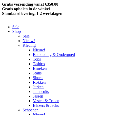
Gratis verzending vanaf €350,00
Gratis ophalen in de winkel
Standaardlevering, 1-2 werkdagen
Sale
Shop
Sale
Nieuw!
Kleding
Nieuw!
Badkleding & Ondergoed
Tops
T-shirts
Broeken
Jeans
Shorts
Rokken
Jurken
Jumpsuits
Jassen
Vesten & Truien
Blazers & Jacks
Schoenen
Nieuw!