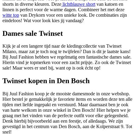
shorts in diverse kleuren. Deze
lichtblauwe short
van katoen en
linnen is perfect voor de warme dagen. Combineer het met deze
witte top
van Drykorn voor een unieke look. De combinaties zijn
eindeloos! Wat voor look kies jij vandaag?
Dames sale Twinset
Kijk je al een langere tijd naar de kledingcollectie van Twinset
Milano, maar zat je toch nog te twijfelen? Dan is dit je laatste kans!
Bij Juul Fashion hebben we regelmatig een fantastische dames sale.
Hierin vind je topmerken voor een zacht prijsje. Zo ook de Twinset
sale! Maar wees er snel bij, want op is ook écht op!
Twinset kopen in Den Bosch
Bij Juul Fashion koop je de mooiste damesmode in onze webshop.
Hier bestel je gemakkelijk je favoriete items en worden deze ten alle
tijden met liefde ingepakt en verstuurd. Maar daarnaast ben je ook
van harte welkom in onze winkel in Den Bosch! Hier helpen we je
graag met het vinden van de perfecte outfit voor elke gelegenheid.
Denk hierbij bijvoorbeeld aan een feestje, of alledaags. We zijn
gevestigd in het centrum van Den Bosch, aan de Kolperstraat 9. Tot
snel!