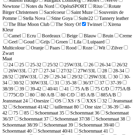
Maison Badigo
Margaux Lonnberg
Moses
Neeve
Newtone
Notes du Nord
OpéraSPORT
Rixo
Rotate
Birger Christensen
Sacrécoeur
Saint Muze
Souvenirs de
Pomme
Stella Nova
Stine Goya
Suite22
Tannery leather
The Blue Moon Club
The Story Of
Twinset
Xirena
Kleur
Camel
Ecru
Bordeaux
Beige
Blauw
Bruin
Creme
Geel
Goud
Grijs
Groen
Lila
Luipaard
Multicolour
Oranje
Paars
Rood
Roze
Wit
Zilver
Zwart
Maat
24
25
25-32
25/32
25W/33L
26
26-34
26/32
26W/33L
27
27-34
27/32
27W/33L
28
28-34
28/32
28W/33L
29
29-34
29/32
29W/33L
30
30-
34
30/32
30W/33L
31
35-38
36/37
37
37-39
38/39
39
39-42
40/41
41
75 A/B
75 C/D
775A/B
775C/D
80
80 A/B
80 C/D
85 A/B
885A/B
Jeansmaat 24
Onesize
OS
XS / S
XXS
32
Jeansmaat
32
Schoenmaat 41/42
taillemaat 80
One size
36-39
40-
42
75
85
Schoenmaat 35
Schoenmaat 36
Schoenmaat
36/37
Schoenmaat 37
Schoenmaat 37/38
Schoenmaat 38
Schoenmaat 38/39
Schoenmaat 39
Schoenmaat 39/40
Schoenmaat 40
Schoenmaat 40/41
Schoenmaat 41