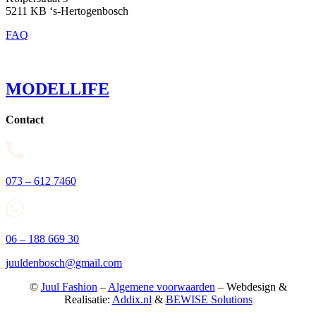
5211 KB ‘s-Hertogenbosch
FAQ
MODELLIFE
Contact
073 – 612 7460
06 – 188 669 30
juuldenbosch@gmail.com
©
Juul Fashion
–
Algemene voorwaarden
– Webdesign &
Realisatie:
Addix.nl
&
BEWISE Solutions