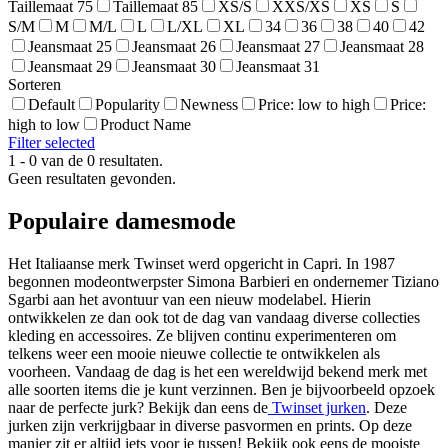
Taillemaat 75
Taillemaat 85
XS/S
XXS/XS
XS
S
S/M
M
M/L
L
L/XL
XL
34
36
38
40
42
Jeansmaat 25
Jeansmaat 26
Jeansmaat 27
Jeansmaat 28
Jeansmaat 29
Jeansmaat 30
Jeansmaat 31
Sorteren
Default
Popularity
Newness
Price: low to high
Price:
high to low
Product Name
Filter selected
1 - 0 van de 0 resultaten.
Geen resultaten gevonden.
Populaire damesmode
Het Italiaanse merk Twinset werd opgericht in Capri. In 1987
begonnen modeontwerpster Simona Barbieri en ondernemer Tiziano
Sgarbi aan het avontuur van een nieuw modelabel. Hierin
ontwikkelen ze dan ook tot de dag van vandaag diverse collecties
kleding en accessoires. Ze blijven continu experimenteren om
telkens weer een mooie nieuwe collectie te ontwikkelen als
voorheen. Vandaag de dag is het een wereldwijd bekend merk met
alle soorten items die je kunt verzinnen. Ben je bijvoorbeeld opzoek
naar de perfecte jurk? Bekijk dan eens de
Twinset jurken
. Deze
jurken zijn verkrijgbaar in diverse pasvormen en prints. Op deze
manier zit er altijd iets voor je tussen! Bekijk ook eens de mooiste