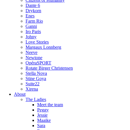
Citizens of Humanity
Dante 6
Drykorn
Enes
Farm Rio
Ganni
Iro Paris
Johny
Love Stories
Margaux Lonnberg
Neeve
Newtone
OpéraSPORT
Rotate Birger Christensen
Stella Nova
Stine Goya
Suite22
Xirena
About
The Ladies
Meet the team
Peggy
Jessie
Maaike
Sara