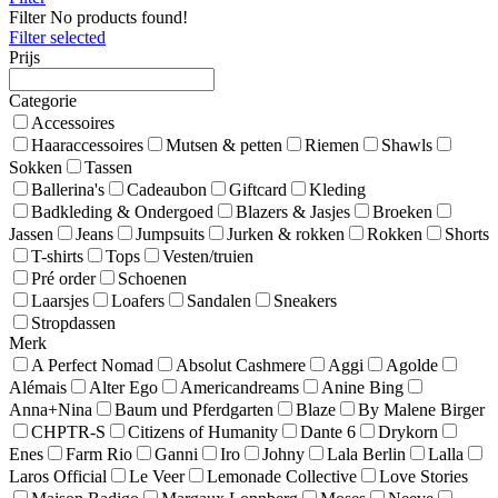
Filter
No products found!
Filter selected
Prijs
Categorie
Accessoires
Haaraccessoires
Mutsen & petten
Riemen
Shawls
Sokken
Tassen
Ballerina's
Cadeaubon
Giftcard
Kleding
Badkleding & Ondergoed
Blazers & Jasjes
Broeken
Jassen
Jeans
Jumpsuits
Jurken & rokken
Rokken
Shorts
T-shirts
Tops
Vesten/truien
Pré order
Schoenen
Laarsjes
Loafers
Sandalen
Sneakers
Stropdassen
Merk
A Perfect Nomad
Absolut Cashmere
Aggi
Agolde
Alémais
Alter Ego
Americandreams
Anine Bing
Anna+Nina
Baum und Pferdgarten
Blaze
By Malene Birger
CHPTR-S
Citizens of Humanity
Dante 6
Drykorn
Enes
Farm Rio
Ganni
Iro
Johny
Lala Berlin
Lalla
Laros Official
Le Veer
Lemonade Collective
Love Stories