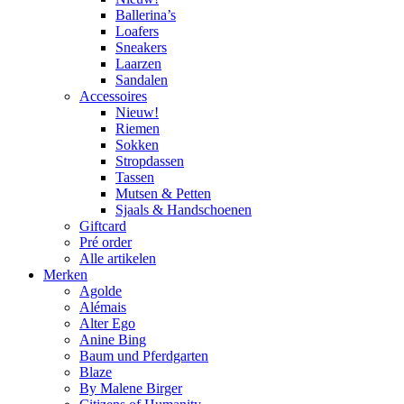
Ballerina’s
Loafers
Sneakers
Laarzen
Sandalen
Accessoires
Nieuw!
Riemen
Sokken
Stropdassen
Tassen
Mutsen & Petten
Sjaals & Handschoenen
Giftcard
Pré order
Alle artikelen
Merken
Agolde
Alémais
Alter Ego
Anine Bing
Baum und Pferdgarten
Blaze
By Malene Birger