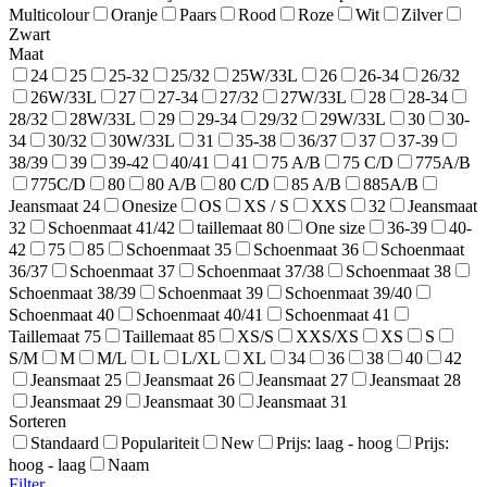
Multicolour
Oranje
Paars
Rood
Roze
Wit
Zilver
Zwart
Maat
24
25
25-32
25/32
25W/33L
26
26-34
26/32
26W/33L
27
27-34
27/32
27W/33L
28
28-34
28/32
28W/33L
29
29-34
29/32
29W/33L
30
30-
34
30/32
30W/33L
31
35-38
36/37
37
37-39
38/39
39
39-42
40/41
41
75 A/B
75 C/D
775A/B
775C/D
80
80 A/B
80 C/D
85 A/B
885A/B
Jeansmaat 24
Onesize
OS
XS / S
XXS
32
Jeansmaat
32
Schoenmaat 41/42
taillemaat 80
One size
36-39
40-
42
75
85
Schoenmaat 35
Schoenmaat 36
Schoenmaat
36/37
Schoenmaat 37
Schoenmaat 37/38
Schoenmaat 38
Schoenmaat 38/39
Schoenmaat 39
Schoenmaat 39/40
Schoenmaat 40
Schoenmaat 40/41
Schoenmaat 41
Taillemaat 75
Taillemaat 85
XS/S
XXS/XS
XS
S
S/M
M
M/L
L
L/XL
XL
34
36
38
40
42
Jeansmaat 25
Jeansmaat 26
Jeansmaat 27
Jeansmaat 28
Jeansmaat 29
Jeansmaat 30
Jeansmaat 31
Sorteren
Standaard
Populariteit
New
Prijs: laag - hoog
Prijs:
hoog - laag
Naam
Filter