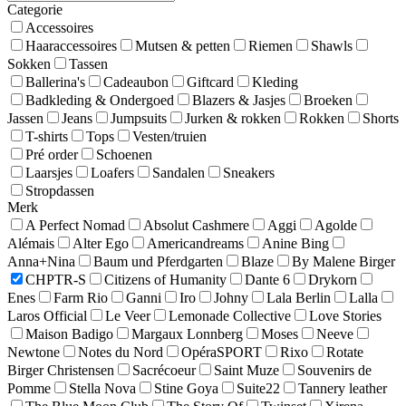
Categorie
Accessoires
Haaraccessoires
Mutsen & petten
Riemen
Shawls
Sokken
Tassen
Ballerina's
Cadeaubon
Giftcard
Kleding
Badkleding & Ondergoed
Blazers & Jasjes
Broeken
Jassen
Jeans
Jumpsuits
Jurken & rokken
Rokken
Shorts
T-shirts
Tops
Vesten/truien
Pré order
Schoenen
Laarsjes
Loafers
Sandalen
Sneakers
Stropdassen
Merk
A Perfect Nomad
Absolut Cashmere
Aggi
Agolde
Alémais
Alter Ego
Americandreams
Anine Bing
Anna+Nina
Baum und Pferdgarten
Blaze
By Malene Birger
CHPTR-S
Citizens of Humanity
Dante 6
Drykorn
Enes
Farm Rio
Ganni
Iro
Johny
Lala Berlin
Lalla
Laros Official
Le Veer
Lemonade Collective
Love Stories
Maison Badigo
Margaux Lonnberg
Moses
Neeve
Newtone
Notes du Nord
OpéraSPORT
Rixo
Rotate
Birger Christensen
Sacrécoeur
Saint Muze
Souvenirs de
Pomme
Stella Nova
Stine Goya
Suite22
Tannery leather