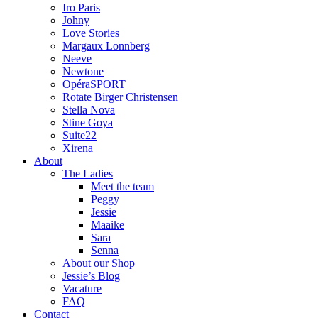
Iro Paris
Johny
Love Stories
Margaux Lonnberg
Neeve
Newtone
OpéraSPORT
Rotate Birger Christensen
Stella Nova
Stine Goya
Suite22
Xirena
About
The Ladies
Meet the team
Peggy
Jessie
Maaike
Sara
Senna
About our Shop
Jessie’s Blog
Vacature
FAQ
Contact