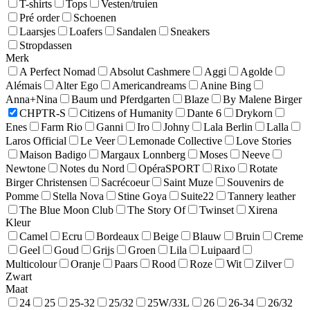
T-shirts
Tops
Vesten/truien
Pré order
Schoenen
Laarsjes
Loafers
Sandalen
Sneakers
Stropdassen
Merk
A Perfect Nomad
Absolut Cashmere
Aggi
Agolde
Alémais
Alter Ego
Americandreams
Anine Bing
Anna+Nina
Baum und Pferdgarten
Blaze
By Malene Birger
CHPTR-S
Citizens of Humanity
Dante 6
Drykorn
Enes
Farm Rio
Ganni
Iro
Johny
Lala Berlin
Lalla
Laros Official
Le Veer
Lemonade Collective
Love Stories
Maison Badigo
Margaux Lonnberg
Moses
Neeve
Newtone
Notes du Nord
OpéraSPORT
Rixo
Rotate
Birger Christensen
Sacrécoeur
Saint Muze
Souvenirs de
Pomme
Stella Nova
Stine Goya
Suite22
Tannery leather
The Blue Moon Club
The Story Of
Twinset
Xirena
Kleur
Camel
Ecru
Bordeaux
Beige
Blauw
Bruin
Creme
Geel
Goud
Grijs
Groen
Lila
Luipaard
Multicolour
Oranje
Paars
Rood
Roze
Wit
Zilver
Zwart
Maat
24
25
25-32
25/32
25W/33L
26
26-34
26/32