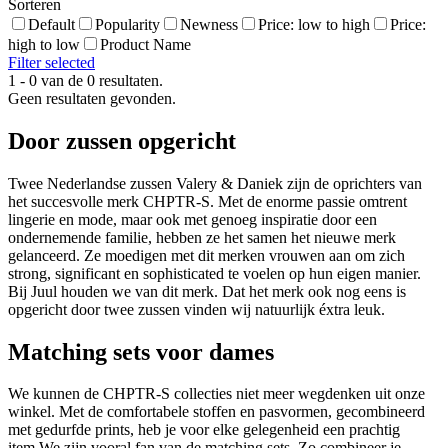
Sorteren
Default
Popularity
Newness
Price: low to high
Price:
high to low
Product Name
Filter selected
1 - 0 van de 0 resultaten.
Geen resultaten gevonden.
Door zussen opgericht
Twee Nederlandse zussen Valery & Daniek zijn de oprichters van
het succesvolle merk CHPTR-S. Met de enorme passie omtrent
lingerie en mode, maar ook met genoeg inspiratie door een
ondernemende familie, hebben ze het samen het nieuwe merk
gelanceerd. Ze moedigen met dit merken vrouwen aan om zich
strong, significant en sophisticated te voelen op hun eigen manier.
Bij Juul houden we van dit merk. Dat het merk ook nog eens is
opgericht door twee zussen vinden wij natuurlijk éxtra leuk.
Matching sets voor dames
We kunnen de CHPTR-S collecties niet meer wegdenken uit onze
winkel. Met de comfortabele stoffen en pasvormen, gecombineerd
met gedurfde prints, heb je voor elke gelegenheid een prachtig
item.We zijn vooral fan van de matching sets. Zo combineer je