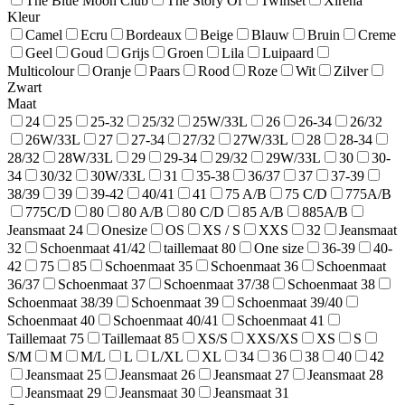
The Blue Moon Club
The Story Of
Twinset
Xirena
Kleur
Camel
Ecru
Bordeaux
Beige
Blauw
Bruin
Creme
Geel
Goud
Grijs
Groen
Lila
Luipaard
Multicolour
Oranje
Paars
Rood
Roze
Wit
Zilver
Zwart
Maat
24
25
25-32
25/32
25W/33L
26
26-34
26/32
26W/33L
27
27-34
27/32
27W/33L
28
28-34
28/32
28W/33L
29
29-34
29/32
29W/33L
30
30-
34
30/32
30W/33L
31
35-38
36/37
37
37-39
38/39
39
39-42
40/41
41
75 A/B
75 C/D
775A/B
775C/D
80
80 A/B
80 C/D
85 A/B
885A/B
Jeansmaat 24
Onesize
OS
XS / S
XXS
32
Jeansmaat
32
Schoenmaat 41/42
taillemaat 80
One size
36-39
40-
42
75
85
Schoenmaat 35
Schoenmaat 36
Schoenmaat
36/37
Schoenmaat 37
Schoenmaat 37/38
Schoenmaat 38
Schoenmaat 38/39
Schoenmaat 39
Schoenmaat 39/40
Schoenmaat 40
Schoenmaat 40/41
Schoenmaat 41
Taillemaat 75
Taillemaat 85
XS/S
XXS/XS
XS
S
S/M
M
M/L
L
L/XL
XL
34
36
38
40
42
Jeansmaat 25
Jeansmaat 26
Jeansmaat 27
Jeansmaat 28
Jeansmaat 29
Jeansmaat 30
Jeansmaat 31