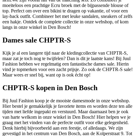
moeiteloos een prachtige Ecru broek met de bijpassende blouse of
top. Perfect om over een bikini te dragen op vakantie, of voor een
lay-back outfit. Combineer het met leuke sandalen, sneakers of zelfs
een hakje. Ontdek de complete collectie in onze webshop, of kom
langs in onze winkel in Den Bosch!
Dames sale CHPTR-S
Kijk je al een langere tijd naar de kledingcollectie van CHPTR-S,
maar zat je toch nog te twijfelen? Dan is dit je laatste kans! Bij Juul
Fashion hebben we regelmatig een fantastische dames sale. Hierin
vind je topmerken voor een zacht prijsje. Zo ook de CHPTR-S sale!
Maar wees er snel bij, want op is ook écht op!
CHPTR-S kopen in Den Bosch
Bij Juul Fashion koop je de mooiste damesmode in onze webshop.
Hier bestel je gemakkelijk je favoriete items en worden deze ten alle
tijden met liefde ingepakt en verstuurd. Maar daarnaast ben je ook
van harte welkom in onze winkel in Den Bosch! Hier helpen we je
graag met het vinden van de perfecte outfit voor elke gelegenheid.
Denk hierbij bijvoorbeeld aan een feestje, of alledaags. We zijn
gevestigd in het centrum van Den Bosch, aan de Kolperstraat 9. Tot