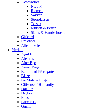
Accessoires
Nieuw!
Riemen
Sokken
Stropdassen
Tassen
Mutsen & Petten
Sjaals & Handschoenen
Giftcard
Pré order
Alle artikelen
Merken
Agolde
Alémais
Alter Ego
Anine Bing
Baum und Pferdgarten
Blaze
By Malene Birger
Citizens of Humanity
Dante 6
Drykorn
Enes
Farm Rio
Ganni