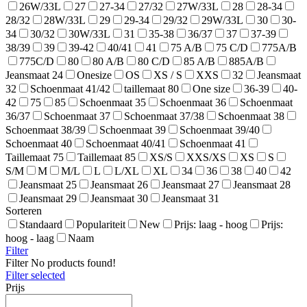
26W/33L
27
27-34
27/32
27W/33L
28
28-34
28/32
28W/33L
29
29-34
29/32
29W/33L
30
30-
34
30/32
30W/33L
31
35-38
36/37
37
37-39
38/39
39
39-42
40/41
41
75 A/B
75 C/D
775A/B
775C/D
80
80 A/B
80 C/D
85 A/B
885A/B
Jeansmaat 24
Onesize
OS
XS / S
XXS
32
Jeansmaat
32
Schoenmaat 41/42
taillemaat 80
One size
36-39
40-
42
75
85
Schoenmaat 35
Schoenmaat 36
Schoenmaat
36/37
Schoenmaat 37
Schoenmaat 37/38
Schoenmaat 38
Schoenmaat 38/39
Schoenmaat 39
Schoenmaat 39/40
Schoenmaat 40
Schoenmaat 40/41
Schoenmaat 41
Taillemaat 75
Taillemaat 85
XS/S
XXS/XS
XS
S
S/M
M
M/L
L
L/XL
XL
34
36
38
40
42
Jeansmaat 25
Jeansmaat 26
Jeansmaat 27
Jeansmaat 28
Jeansmaat 29
Jeansmaat 30
Jeansmaat 31
Sorteren
Standaard
Populariteit
New
Prijs: laag - hoog
Prijs:
hoog - laag
Naam
Filter
Filter
No products found!
Filter selected
Prijs