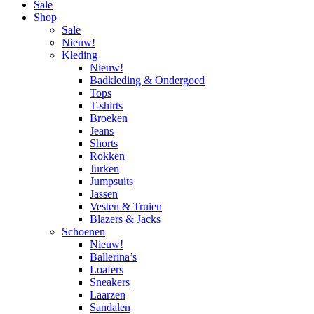
Sale
Shop
Sale
Nieuw!
Kleding
Nieuw!
Badkleding & Ondergoed
Tops
T-shirts
Broeken
Jeans
Shorts
Rokken
Jurken
Jumpsuits
Jassen
Vesten & Truien
Blazers & Jacks
Schoenen
Nieuw!
Ballerina’s
Loafers
Sneakers
Laarzen
Sandalen