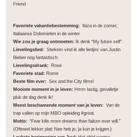
Friend
Favoriete vakantiebestemming:
Ibiza in de zomer,
Italiaanse Dolomieten in de winter
Wie zou je graag ontmoeten:
Ik denk “My future self”
Lievelingslied:
Stiekem vind ik alle liedjes van Justin
Bieber nog fantastisch
Lievelingsdrank:
Rosé
Favoriete stad:
Rome
Beste film ever:
Sex and the City films!
Mooiste moment in je leven:
Hmm lastig, gevalletje
pluk de dag denk ik!
Meest beschamende moment van je leven:
Van de
trap vallen op mijn MBO opleiding #great.
Motto:
“Fear kills more dreams than failure ever will.”
(Oftewel lekker plat: Nee heb je, ja kun je krijgen.)
Leukste herinnering aan Juul:
Het altijd warme